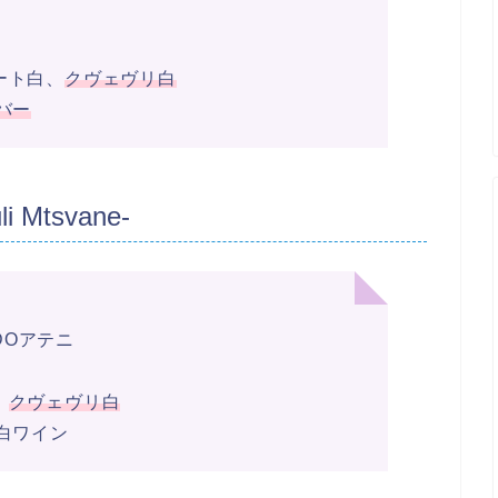
ート白、
クヴェヴリ白
バー
Mtsvane-
DOアテニ
、
クヴェヴリ白
性白ワイン