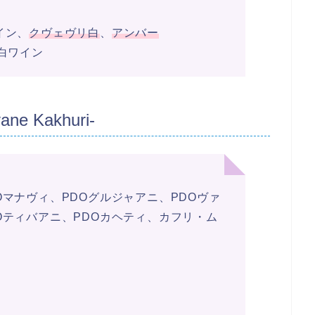
イン、
クヴェヴリ白
、
アンバー
性白ワイン
 Kakhuri-
Oマナヴィ、PDOグルジャアニ、PDOヴァ
Oティバアニ、PDOカヘティ、カフリ・ム