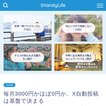
ShandyLife
世界一周ブログランキン
写ルンですで失敗しない
グ1位に
ために
チェコの知られざる魅力
中野にある旅好きが集ま
をご紹介
るシェアハウスをご紹介
AI活用
毎月3000円かほぼ0円か。X自動投稿
は基盤で決まる